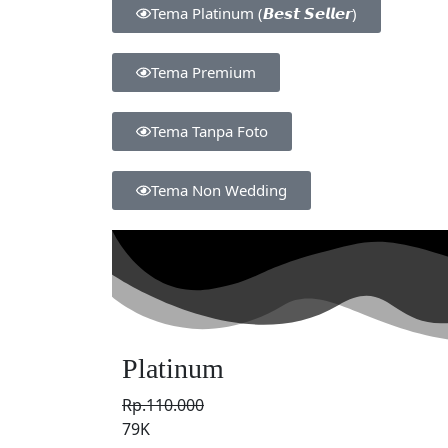
Tema Platinum (𝘽𝙚𝙨𝙩 𝙎𝙚𝙡𝙡𝙚𝙧)
Tema Premium
Tema Tanpa Foto
Tema Non Wedding
Platinum
Rp.110.000
79K