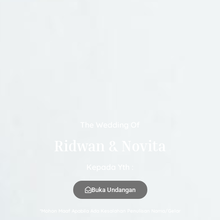
The Wedding Of
Ridwan & Novita
Kepada Yth :
Buka Undangan
*Mohon Maaf Apabila Ada Kesalahan Penulisan Nama/Gelar