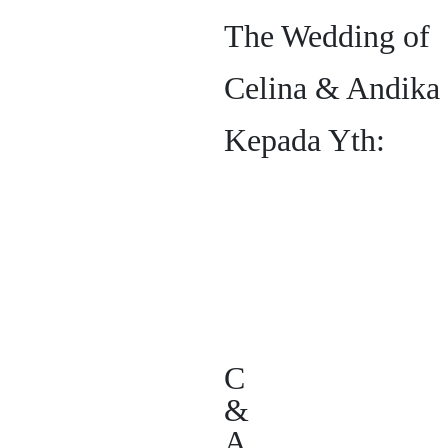
The Wedding of
Celina & Andika
Kepada Yth:
C
&
A