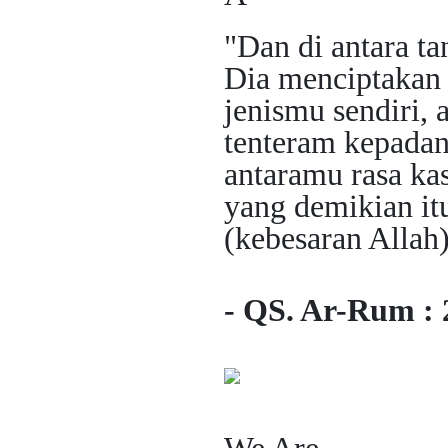
"Dan di antara t
Dia menciptakan
jenismu sendiri,
tenteram kepadan
antaramu rasa ka
yang demikian it
(kebesaran Allah
- QS. Ar-Rum : 
We Are