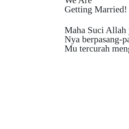
Getting Married!
Maha Suci Allah 
Nya berpasang-pa
Mu tercurah meng
Celina
Celina Tri Angraini