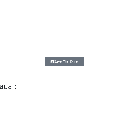
Save The Date
ada :