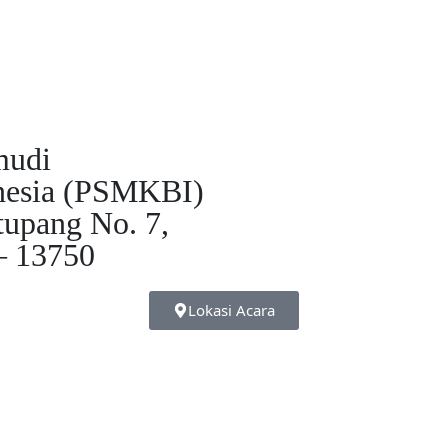
mudi
nesia (PSMKBI)
tupang No. 7,
– 13750
Lokasi Acara