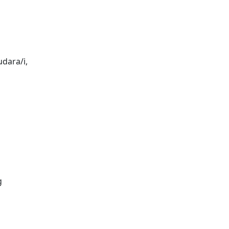
dara/i,
g