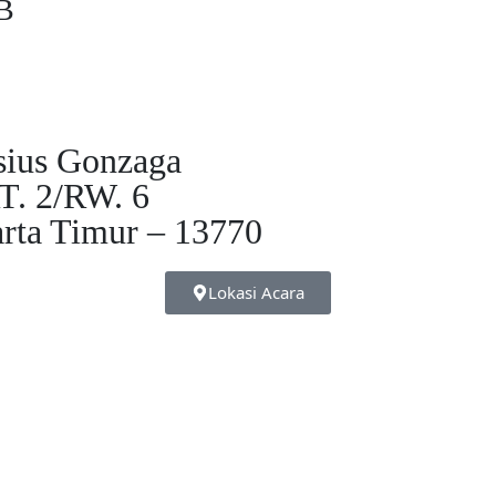
IB
sius Gonzaga
RT. 2/RW. 6
arta Timur – 13770
Lokasi Acara