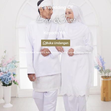
The Wedding Of
Leni & Toni
Kepada Yth :
Buka Undangan
*Mohon Maaf Apabila Ada Kesalahan Penulisan Nama/Gelar