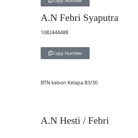
Copy Number
A.N Febri Syaputra
1082444488
Copy Number
BTN kebon Kelapa B3/30
A.N Hesti / Febri