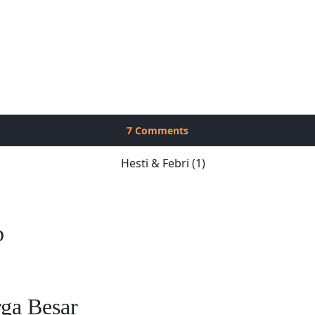
7
Comments
b
ga Besar