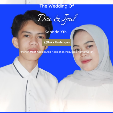
The Wedding Of
Dea & Ipul
Kepada Yth :
Buka Undangan
*Mohon Maaf Apabila Ada Kesalahan Penulisan Nama/Gelar