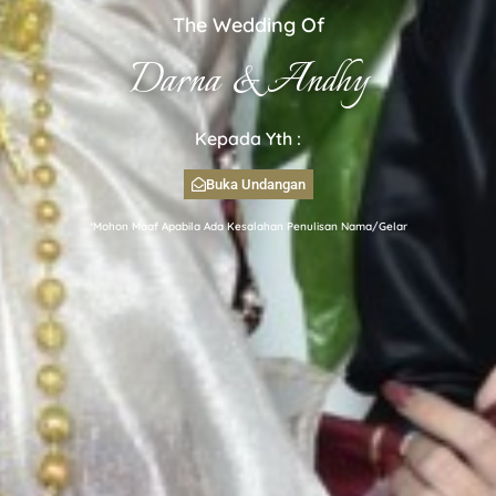
The Wedding Of
Darna & Andhy
Kepada Yth :
Buka Undangan
*Mohon Maaf Apabila Ada Kesalahan Penulisan Nama/Gelar