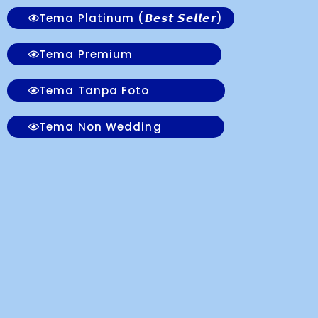
Tema Platinum (𝘽𝙚𝙨𝙩 𝙎𝙚𝙡𝙡𝙚𝙧)
Tema Premium
Tema Tanpa Foto
Tema Non Wedding